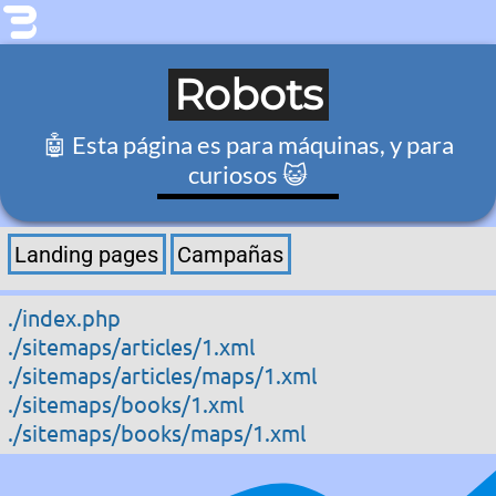
Robots
🤖 Esta página es para máquinas, y para
curiosos 😺
Landing pages
Campañas
./index.php
./sitemaps/articles/1.xml
./sitemaps/articles/maps/1.xml
./sitemaps/books/1.xml
./sitemaps/books/maps/1.xml