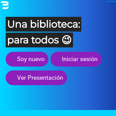
Una biblioteca:
para todos 😉
Soy nuevo
Iniciar sesión
Ver Presentación