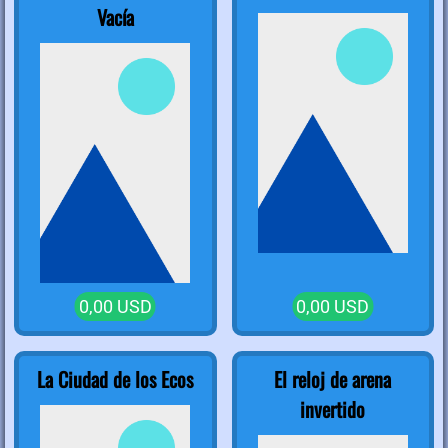
Vacía
0,00 USD
0,00 USD
La Ciudad de los Ecos
El reloj de arena
invertido