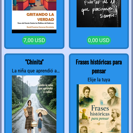
7,00 USD
0,00 USD
"Chinita"
Frases históricas para
pensar
La niña que aprendió a
callar.Por Elizabeth ✨
Elije la tuya