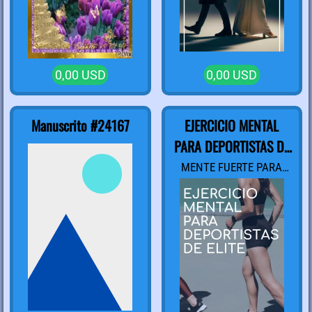
0,00 USD
0,00 USD
Manuscrito #24167
EJERCICIO MENTAL
PARA DEPORTISTAS DE
ELITE
MENTE FUERTE PARA
ALCANZAR EL PODIO