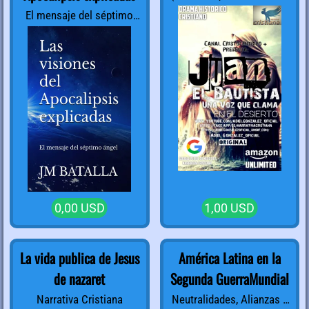
desierto)Narrativa
El mensaje del séptimo
Cristiana
ángel
0,00 USD
1,00 USD
La vida publica de Jesus
América Latina en la
de nazaret
Segunda GuerraMundial
Narrativa Cristiana
Neutralidades, Alianzas y