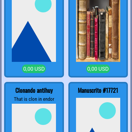
0,00 USD
0,00 USD
Clonando antihuy
Manuscrito #17721
That is clon in endor