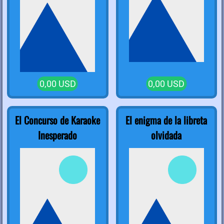
0,00 USD
0,00 USD
El Concurso de Karaoke
El enigma de la libreta
Inesperado
olvidada