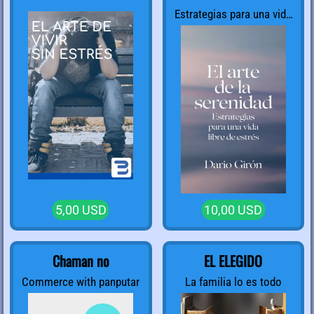
Estrategias para una vida
libre de Estrés
5,00 USD
10,00 USD
Chaman no
EL ELEGIDO
Commerce with panputar
La familia lo es todo