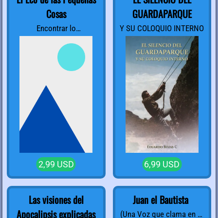
Cosas
GUARDAPARQUE
Encontrar lo
Y SU COLOQUIO INTERNO
extraordinario en tu vida
cotidiana
2,99 USD
6,99 USD
Las visiones del
Juan el Bautista
Apocalipsis explicadas
(Una Voz que clama en el