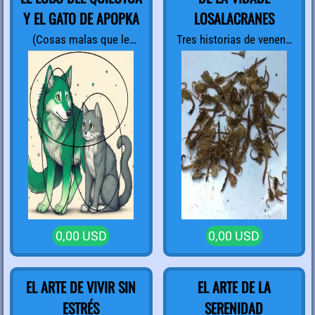
Y EL GATO DE APOPKA
LOSALACRANES
(Cosas malas que le
Tres historias de veneno
suceden a
real
buenas personas)
0,00 USD
0,00 USD
EL ARTE DE VIVIR SIN
EL ARTE DE LA
ESTRÉS
SERENIDAD