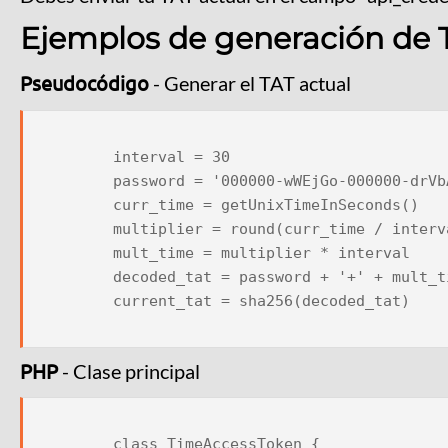
Ejemplos de generación de 
Pseudocódigo
- Generar el TAT actual
        interval = 30

        password = '000000-wWEjGo-000000-drVbAf-000000-RLmtWV'

        curr_time = getUnixTimeInSeconds()

        multiplier = round(curr_time / interval)

        mult_time = multiplier * interval

        decoded_tat = password + '+' + mult_time

        current_tat = sha256(decoded_tat)

PHP
- Clase principal
        class TimeAccessToken {
