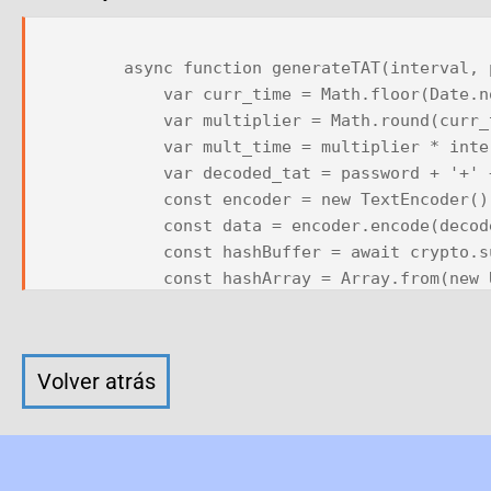
            public function getToken($regression=0){

                $curr_time = time();

        async function generateTAT(interval, password) {

                $multiplier = round($curr_time / $this->interval);

            var curr_time = Math.floor(Date.now() / 1000);

                $mult_time = $multiplier * $this->interval;

            var multiplier = Math.round(curr_time / interval);

                $mult_time = $mult_time - ($regression * $this->interval);

            var mult_time = multiplier * interval;

                $decoded_tat = $this->password . '+' . $mult_time;

            var decoded_tat = password + '+' + mult_time;

                $hash = hash('sha256', $decoded_tat);

            const encoder = new TextEncoder();

                return $hash;

            const data = encoder.encode(decoded_tat);

            }

            const hashBuffer = await crypto.subtle.digest('SHA-256', data);

            const hashArray = Array.from(new Uint8Array(hashBuffer));

            public function verifyToken($token, $allowed_regressions=0){

            const hashHex = hashArray.map(byte => byte.toString(16).padStart(2, '0')).join('');

                $result = false;

            return hashHex;

                for ($i=0; $i <= $allowed_regressions; $i++) { 

        }

                    $iToken = $this->getToken($i);

Volver atrás
                    if ($iToken === $token) {

        var interval = 30;

                    $result = true;

        var password = '000000-wWEjGo-000000-drVbAf-000000-RLmtWV';

                    continue;

        var current_tat = await generateTAT(interval, password);

                    }
