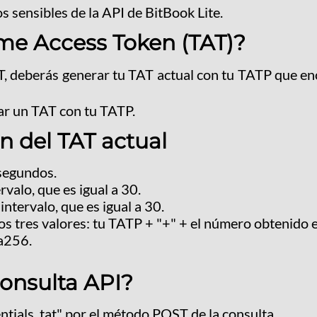
 sensibles de la API de BitBook Lite.
me Access Token (TAT)?
T, deberás generar tu TAT actual con tu TATP que en
ar un TAT con tu TATP.
 del TAT actual
segundos.
rvalo, que es igual a 30.
intervalo, que es igual a 30.
 tres valores: tu TATP + "+" + el número obtenido en
ha256.
onsulta API?
ntials_tat" por el método POST de la consulta.