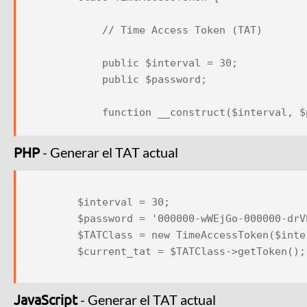
            // Time Access Token (TAT)

            public $interval = 30;

            public $password;

            function __construct($interval, $password){

                if ($interval > 0 AND !empty($password)) {

PHP
- Generar el TAT actual
                    $this->interval = $interval;

                    $this->password = $password;

                    return true;

        $interval = 30;

                } else {

        $password = '000000-wWEjGo-000000-drVbAf-000000-RLmtWV';

                    throw new Exception('TimeAccessToken ERROR: $interval must be higher than zero and $password must be not empty.');

        $TATClass = new TimeAccessToken($interval, $password);

                    return false;

        $current_tat = $TATClass->getToken();

                }

            }

JavaScript
- Generar el TAT actual